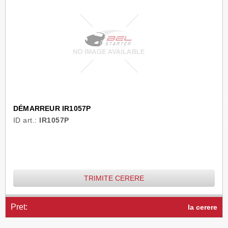
DÉMARREUR IR1057P
ID art.:
IR1057P
TRIMITE CERERE
Pret:
la cerere