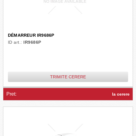
DÉMARREUR IR9686P
ID art.:
IR9686P
TRIMITE CERERE
Pret:
la cerere