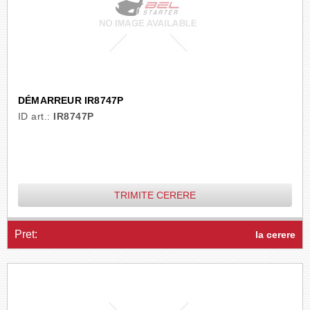
DÉMARREUR IR8747P
ID art.:
IR8747P
TRIMITE CERERE
Pret:
la cerere