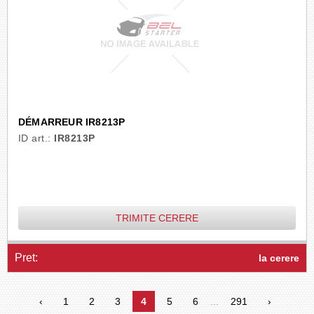
DÉMARREUR IR8213P
ID art.:
IR8213P
TRIMITE CERERE
Pret:
la cerere
‹
1
2
3
4
5
6
...
291
›