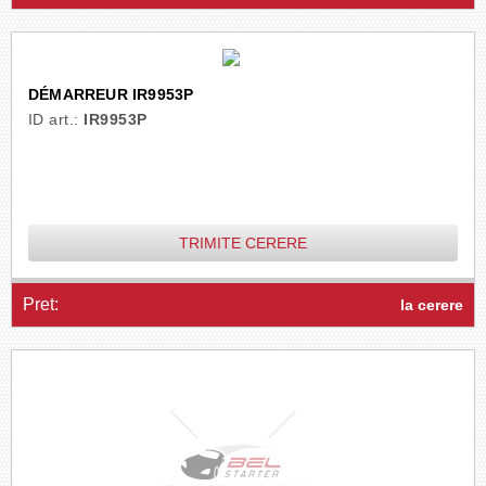
DÉMARREUR IR9953P
ID art.:
IR9953P
TRIMITE CERERE
Pret:
la cerere