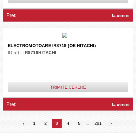
Pret:
la cerere
ELECTROMOTOARE IR8719 (OE HITACHI)
ID art.:
IR8719HITACHI
TRIMITE CERERE
Pret:
la cerere
‹
1
2
3
4
5
...
291
›