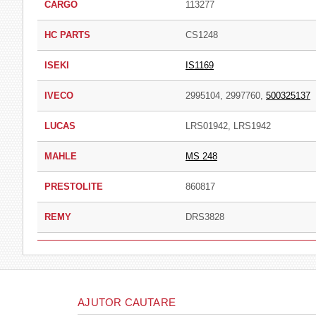
CARGO
113277
HC PARTS
CS1248
ISEKI
IS1169
IVECO
2995104
,
2997760
,
500325137
LUCAS
LRS01942
,
LRS1942
MAHLE
MS 248
PRESTOLITE
860817
REMY
DRS3828
AJUTOR CAUTARE