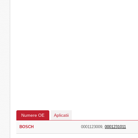
Numere OE
Aplicatii
BOSCH
0001123009
,
0001231011