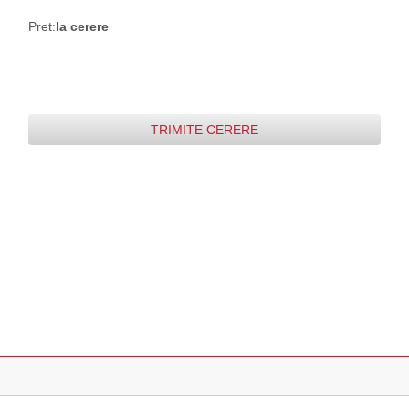
Pret:
la cerere
TRIMITE CERERE