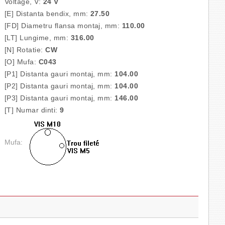
Voltage, V:
24 V
[E] Distanta bendix, mm:
27.50
[FD] Diametru flansa montaj, mm:
110.00
[LT] Lungime, mm:
316.00
[N] Rotatie:
CW
[O] Mufa:
C043
[P1] Distanta gauri montaj, mm:
104.00
[P2] Distanta gauri montaj, mm:
104.00
[P3] Distanta gauri montaj, mm:
146.00
[T] Numar dinti:
9
Mufa: