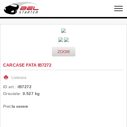
ZOOM
CARCASE FATA IB7272
Listeaza
ID art.:
IB7272
Greutate:
0.527 kg
Pret:
la cerere